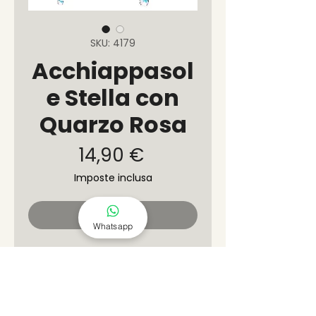
SKU: 4179
Acchiappasol
e Stella con
Quarzo Rosa
Prezzo
14,90 €
Imposte inclusa
Esaurito
Whatsapp
Questo acchiappasole è
realizzato con una struttura in
metallo dorato a forma di
stella, decorata con piccole