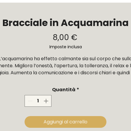
Bracciale in Acquamarina
Prezzo
8,00 €
Imposte inclusa
L’acquamarina ha effetto calmante sia sul corpo che sull
ente. Migliora l’onestà, l’apertura, la tolleranza, il relax e 
gioia. Aumenta la comunicazione e i discorsi chiari e quindi i
trasferimento della ‘conoscenza’ quando si deve parlare d
fronte a un pubblico o a un’aula. È una buona pietra da
Quantità
*
ndossare quando si devono concludere alcune cose perc
crea un’atmosfera dinamica, aumenta la perseveranza,
l'orientamento e il successo. L'acquamarina fa da support
durante la meditazione perché aumenta la crescita
spirituale, l’intuizione e la chiarezza.
Aggiungi al carrello
al punto di vista fisico, la pietra ha un effetto rinfrescant