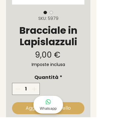
SKU: 5979
Bracciale in
Lapislazzuli
Prezzo
9,00 €
Imposte inclusa
Quantità
*
Aggiungi al carrello
Whatsapp
Il
Lapislazzuli
è una pietra di
colore blu intenso con