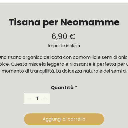
Tisana per Neomamme
Prezzo
6,90 €
Imposte inclusa
na tisana organica delicata con camomilla e semi di ani
olce. Questa miscela leggera e rilassante è perfetta per 
momento di tranquillità. La dolcezza naturale dei semi di
finocchio e dell’anice si combina armoniosamente con la
morbidezza floreale della camomilla, mentre il cumino
Quantità
*
aggiunge una sottile nota calda. Naturalmente priva di
affeina, è un regalo significativo per celebrare l’arrivo di 
neonato. Ogni scatola include uno spazio per scrivere un
essaggio a mano, rendendola un dono attento e special
Aggiungi al carrello