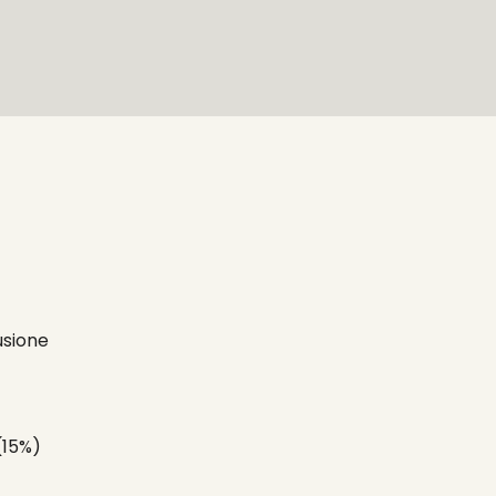
usione
(15%)