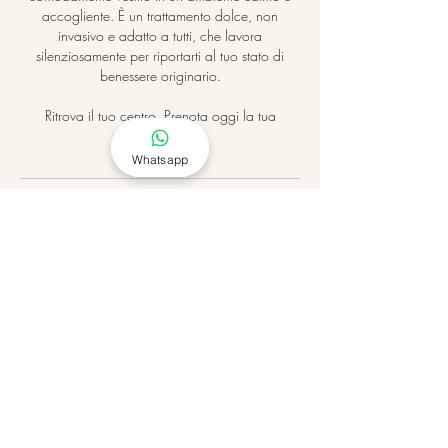
accogliente. È un trattamento dolce, non
invasivo e adatto a tutti, che lavora
silenziosamente per riportarti al tuo stato di
benessere originario.
Ritrova il tuo centro. Prenota oggi la tua
sessione di Reiki.
Whatsapp
Regole di annullamento
Per disdire una sessione occorre farlo 24h
prima. Trascorso tale tempo non sarà possibile
riprogrammare un’altra data, ma bisognerà
provvedere con un’altra prenotazione.
Dettagli di contatto