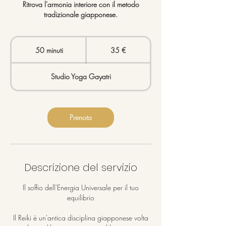
Ritrova l'armonia interiore con il metodo
tradizionale giapponese.
35
euro
50 minuti
5
35 €
0
m
Studio Yoga Gayatri
i
n
u
t
Prenota
i
Descrizione del servizio
Il soffio dell'Energia Universale per il tuo
equilibrio
Il Reiki è un'antica disciplina giapponese volta