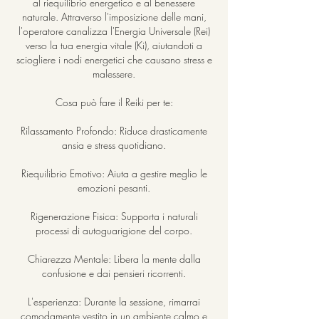
al riequilibrio energetico e al benessere
naturale. Attraverso l'imposizione delle mani,
l'operatore canalizza l'Energia Universale (Rei)
verso la tua energia vitale (Ki), aiutandoti a
sciogliere i nodi energetici che causano stress e
malessere.
Cosa può fare il Reiki per te:
Rilassamento Profondo: Riduce drasticamente
ansia e stress quotidiano.
Riequilibrio Emotivo: Aiuta a gestire meglio le
emozioni pesanti.
Rigenerazione Fisica: Supporta i naturali
processi di autoguarigione del corpo.
Chiarezza Mentale: Libera la mente dalla
confusione e dai pensieri ricorrenti.
L'esperienza: Durante la sessione, rimarrai
comodamente vestito in un ambiente calmo e