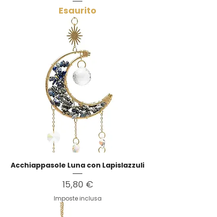
Esaurito
Acchiappasole Luna con Lapislazzuli
Prezzo
15,80 €
Imposte inclusa