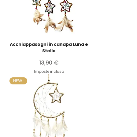
Acchiappasogni in canapa Luna e
Stelle
Prezzo
13,90 €
Imposte inclusa
NEW!