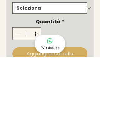
Quantità
*
Whatsapp
Aggiungi al carrello
I
Tingsha
(o cimbali) sono
usati come offerte musicali
nelle pratiche spirituali e
durante la pratica di
meditazione, a intervalli
caratteristiche tecniche
regolari, per mantenere la
concentrazione.
Bronzo
I cimbali vengono utilizzati
anche nel Feng Shui per