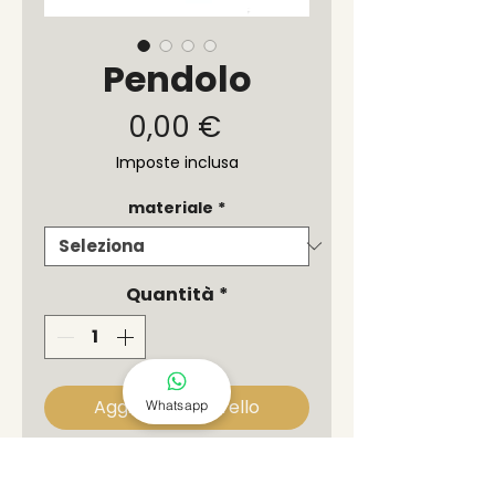
Pendolo
Prezzo
0,00 €
Imposte inclusa
materiale
*
Quantità
*
Aggiungi al carrello
Whatsapp
Bellissimi pendoli intagliati