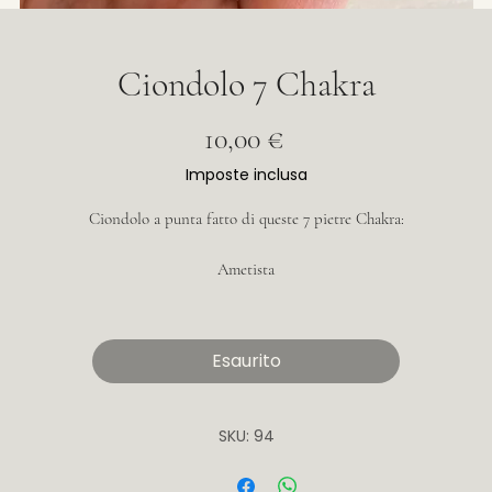
Ciondolo 7 Chakra
Prezzo
10,00 €
Imposte inclusa
Ciondolo a punta fatto di queste 7 pietre Chakra:
Ametista
Lapislazzuli
Sodalite
Avventurina verde
Esaurito
Occhio di tigre
Giada gialla
Diaspro rosso
SKU: 94