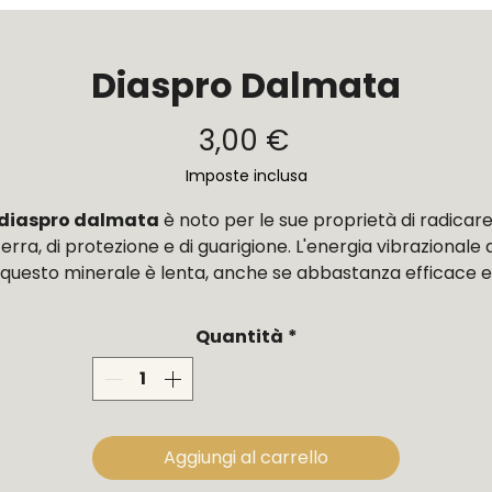
Diaspro Dalmata
Prezzo
3,00 €
Imposte inclusa
diaspro dalmata
è noto per le sue proprietà di radicare
terra, di protezione e di guarigione. L'energia vibrazionale d
questo minerale è lenta, anche se abbastanza efficace e
ovrebbe essere usata a lungo termine. Supporta la famigl
e la lealtà, noto per la sua influenza calmante su bambini 
Quantità
*
animali.
i tratta di un prodotto naturale, quindi il colore, la forma
le dimensioni possono variare e differire dall'immagine
Aggiungi al carrello
mostrata.